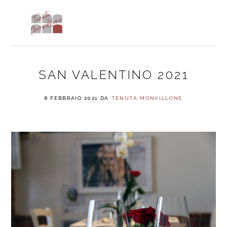
Skip
Skip
Skip
to
to
to
MENU
primary
main
footer
navigation
content
SAN VALENTINO 2021
8 FEBBRAIO 2021
DA
TENUTA MONVILLONE