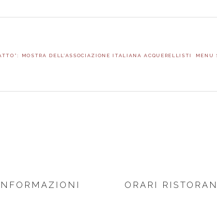
NEXT
ATTO”: MOSTRA DELL’ASSOCIAZIONE ITALIANA ACQUERELLISTI
MENU 
POST:
INFORMAZIONI
ORARI RISTORA