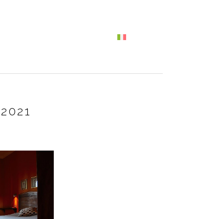
ATTI
I VINI
NEWS
ITALIANO
2021