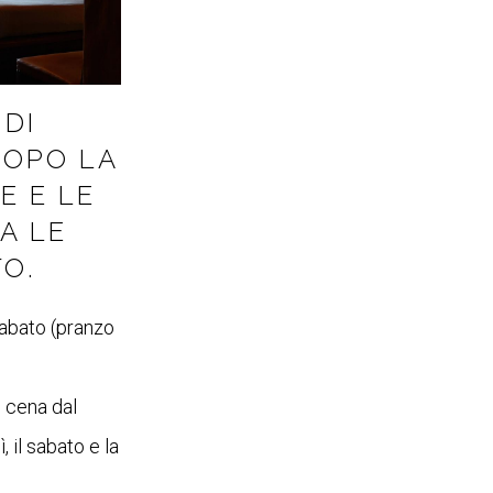
 DI
DOPO LA
E E LE
A LE
O.
 sabato (pranzo
i cena dal
, il sabato e la