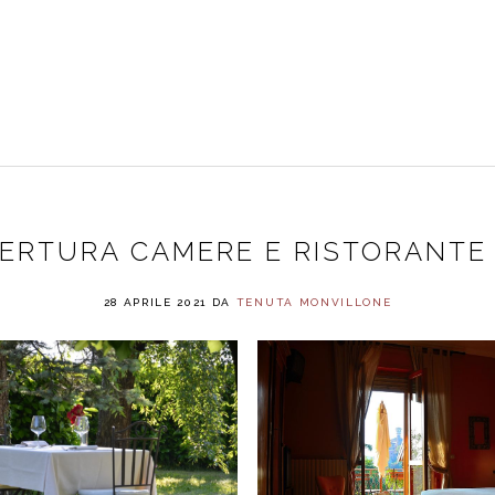
RISTORANTE
CAMERE
PRENOTAZIONI
CONT
PRENOTAZIONI
HOTEL
PRENOTAZIONI
PERTURA CAMERE E RISTORANTE 
RISTORANTE
28 APRILE 2021
DA
TENUTA MONVILLONE