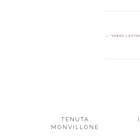
PREVIOUS
« “VERSO L’ASTR
POST:
FOOTER
TENUTA
MONVILLONE