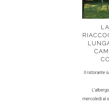
LA
RIACCO
LUNGA
CAM
C
Il ristorante 
L’albergo
mercoledì al sa