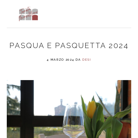
Skip
Skip
Skip
to
to
to
MENU
primary
main
footer
navigation
content
PASQUA E PASQUETTA 2024
4 MARZO 2024
DA
DESI