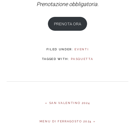
Prenotazione obbligatoria.
PRENOTA ORA
FILED UNDER:
EVENTI
TAGGED WITH:
PASQUETTA
PREVIOUS
« SAN VALENTINO 2024
POST:
NEXT
MENU DI FERRAGOSTO 2024 »
POST: