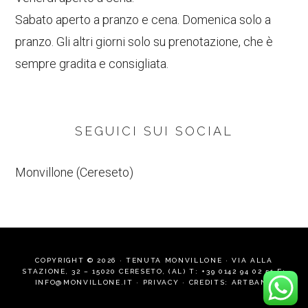
Sabato aperto a pranzo e cena. Domenica solo a
pranzo. Gli altri giorni solo su prenotazione, che è
sempre gradita e consigliata.
SEGUICI SUI SOCIAL
Monvillone (Cereseto)
COPYRIGHT © 2026 · TENUTA MONVILLONE · VIA ALLA
STAZIONE, 32 – 15020 CERESETO, (AL) T:
+39 0142 94 02 51
E:
INFO@MONVILLONE.IT ·
PRIVACY
· CREDITS:
ARTBAND