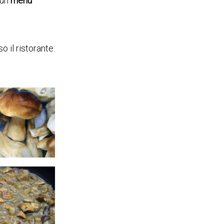
 un
menu
o il ristorante: