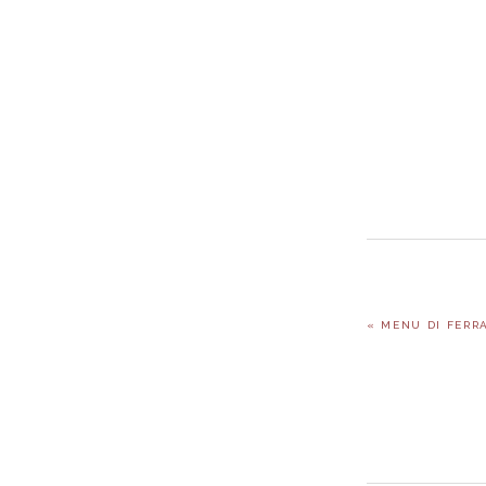
PREVIOUS
« MENU DI FERR
POST: