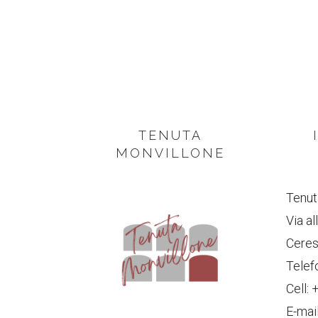
FOOTER
TENUTA
MONVILLONE
Tenut
Via a
Ceres
Telef
Cell:
E-mai