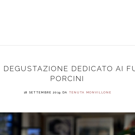
RISTORANTE
CAMERE
PRENOTAZIONI
CONT
PRENOTAZIONI
HOTEL
PRENOTAZIONI
 DEGUSTAZIONE DEDICATO AI F
RISTORANTE
PORCINI
18 SETTEMBRE 2019
DA
TENUTA MONVILLONE