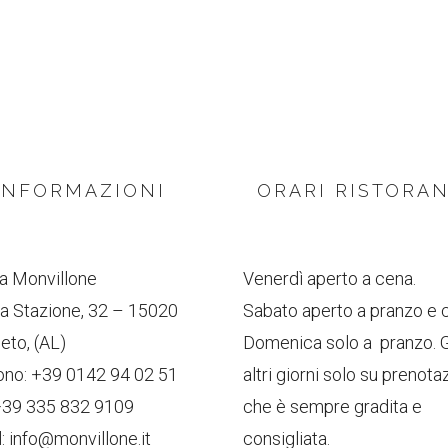
INFORMAZIONI
ORARI RISTORA
a Monvillone
Venerdì aperto a cena.
lla Stazione, 32 – 15020
Sabato aperto a pranzo e 
eto, (AL)
Domenica solo a pranzo. G
ono:
+39 0142 94 02 51
altri giorni solo su prenota
+39 335 832 9109
che è sempre gradita e
l:
info@monvillone.it
consigliata.