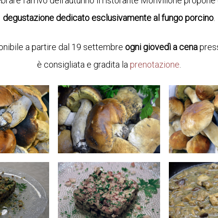
brare l’arrivo dell’autunno il ristorante Monvillone propone
degustazione dedicato esclusivamente al fungo porcino
.
onibile a partire dal 19 settembre
ogni giovedì a cena
press
è consigliata e gradita la
prenotazione
.